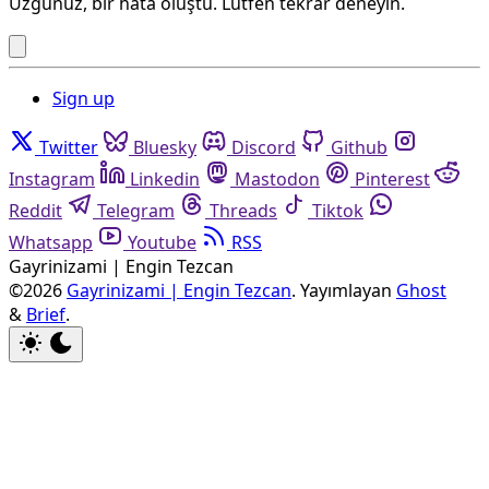
Üzgünüz, bir hata oluştu. Lütfen tekrar deneyin.
Sign up
Twitter
Bluesky
Discord
Github
Instagram
Linkedin
Mastodon
Pinterest
Reddit
Telegram
Threads
Tiktok
Whatsapp
Youtube
RSS
Gayrinizami | Engin Tezcan
©2026
Gayrinizami | Engin Tezcan
.
Yayımlayan
Ghost
&
Brief
.