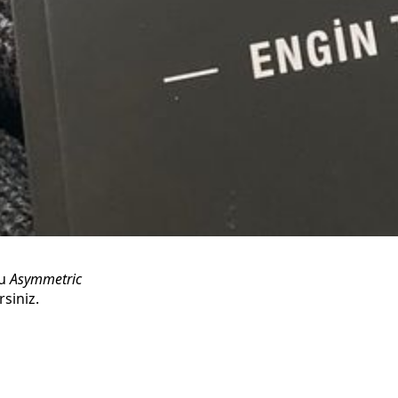
nu
Asymmetric
rsiniz.