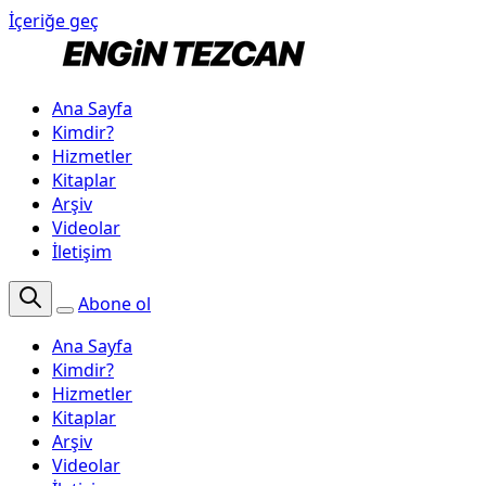
İçeriğe geç
Ana Sayfa
Kimdir?
Hizmetler
Kitaplar
Arşiv
Videolar
İletişim
Abone ol
Ana Sayfa
Kimdir?
Hizmetler
Kitaplar
Arşiv
Videolar