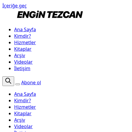
İçeriğe geç
Ana Sayfa
Kimdir?
Hizmetler
Kitaplar
Arşiv
Videolar
İletişim
Abone ol
Ana Sayfa
Kimdir?
Hizmetler
Kitaplar
Arşiv
Videolar