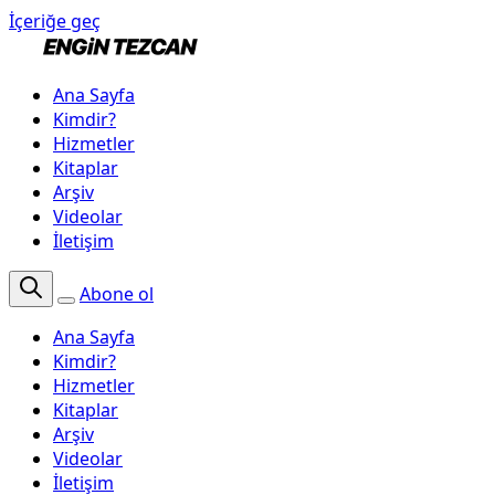
İçeriğe geç
Ana Sayfa
Kimdir?
Hizmetler
Kitaplar
Arşiv
Videolar
İletişim
Abone ol
Ana Sayfa
Kimdir?
Hizmetler
Kitaplar
Arşiv
Videolar
İletişim