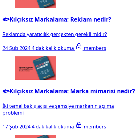
🐟Kılçıksız Markalama: Reklam nedir?
Reklamda yaratıcılık gerçekten gerekli midir?
24 Şub 2024
4 dakikalık okuma
members
🐟Kılçıksız Markalama: Marka mimarisi nedir?
İki temel bakış açısı ve şemsiye markanın açılma
problemi
17 Şub 2024
4 dakikalık okuma
members