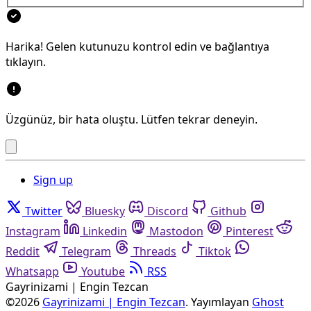
Harika! Gelen kutunuzu kontrol edin ve bağlantıya
tıklayın.
Üzgünüz, bir hata oluştu. Lütfen tekrar deneyin.
Sign up
Twitter
Bluesky
Discord
Github
Instagram
Linkedin
Mastodon
Pinterest
Reddit
Telegram
Threads
Tiktok
Whatsapp
Youtube
RSS
Gayrinizami | Engin Tezcan
©2026
Gayrinizami | Engin Tezcan
.
Yayımlayan
Ghost