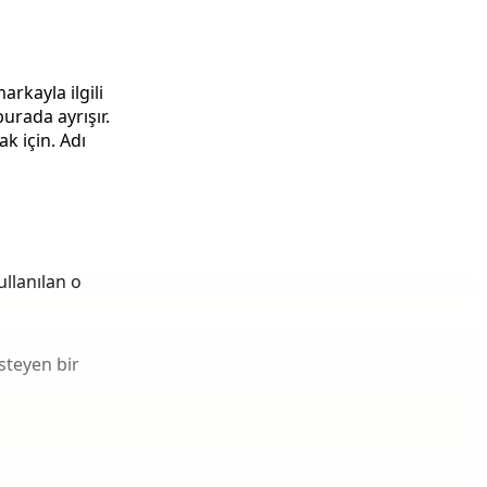
rkayla ilgili
urada ayrışır.
k için. Adı
llanılan o
steyen bir