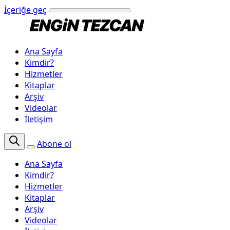
İçeriğe geç
Ana Sayfa
Kimdir?
Hizmetler
Kitaplar
Arşiv
Videolar
İletişim
Abone ol
Ana Sayfa
Kimdir?
Hizmetler
Kitaplar
Arşiv
Videolar