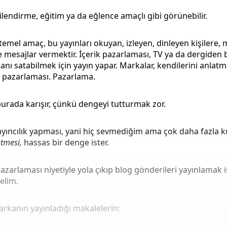
gilendirme, eğitim ya da eğlence amaçlı gibi görünebilir.
emel amaç, bu yayınları okuyan, izleyen, dinleyen kişilere, ma
e mesajlar vermektir. İçerik pazarlaması, TV ya da dergiden b
anı satabilmek için yayın yapar. Markalar, kendilerini anlatma
k pazarlaması. Pazarlama.
urada karışır, çünkü dengeyi tutturmak zor.
yıncılık yapması, yani hiç sevmediğim ama çok daha fazla ku
etmesi,
hassas bir denge ister.
pazarlaması niyetiyle yola çıkıp blog gönderileri yayınlamak i
elim.
kanın yayınladığı makalelerin: