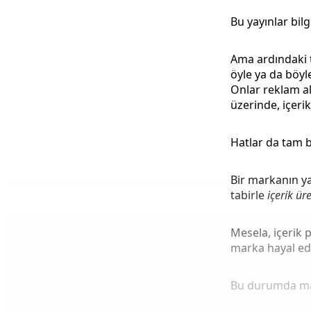
Bu yayınlar bil
Ama ardındaki t
öyle ya da böyl
Onlar reklam al
üzerinde, içeri
Hatlar da tam b
Bir markanın ya
tabirle
içerik ür
Mesela, içerik 
marka hayal ed
Bu durumda mar