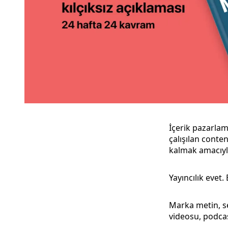
İçerik pazarlam
çalışılan conte
kalmak amacıyla
Yayıncılık evet.
Marka metin, se
videosu, podcas