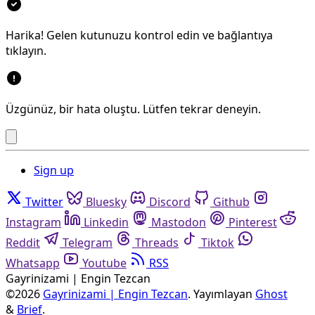
Harika! Gelen kutunuzu kontrol edin ve bağlantıya
tıklayın.
Üzgünüz, bir hata oluştu. Lütfen tekrar deneyin.
Sign up
Twitter
Bluesky
Discord
Github
Instagram
Linkedin
Mastodon
Pinterest
Reddit
Telegram
Threads
Tiktok
Whatsapp
Youtube
RSS
Gayrinizami | Engin Tezcan
©2026
Gayrinizami | Engin Tezcan
.
Yayımlayan
Ghost
&
Brief
.