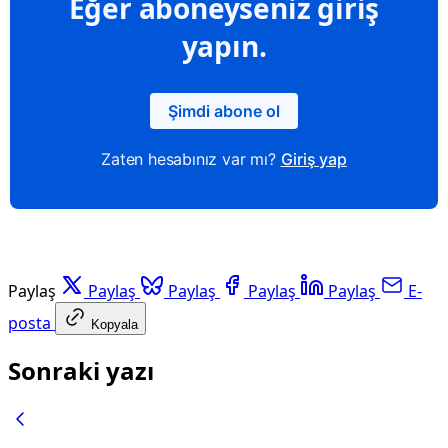
Eğer aboneyseniz giriş
yapın.
Şimdi abone ol
Zaten hesabınız var mı?
Giriş yap
Paylaş
Paylaş
Paylaş
Paylaş
Paylaş
E-
posta
Kopyala
Sonraki yazı