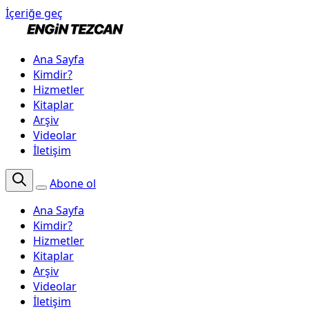
İçeriğe geç
Ana Sayfa
Kimdir?
Hizmetler
Kitaplar
Arşiv
Videolar
İletişim
Abone ol
Ana Sayfa
Kimdir?
Hizmetler
Kitaplar
Arşiv
Videolar
İletişim