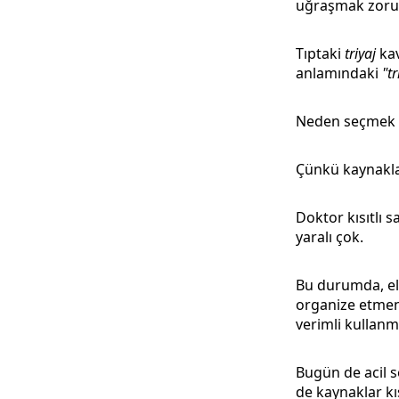
uğraşmak zorun
Tıptaki
triyaj
kav
anlamındaki
"tr
Neden seçmek g
Çünkü kaynaklar 
Doktor kısıtlı s
yaralı çok.
Bu durumda, eld
organize etmeni
verimli kullan
Bugün de acil s
de kaynaklar kıs