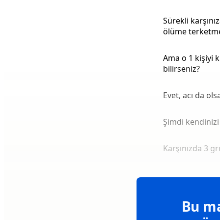
Sürekli karşınız
ölüme terketmek
Ama o 1 kişiyi
bilirseniz?
Evet, acı da ols
Şimdi kendinizi
Karşınızda 3 gr
Bu ma