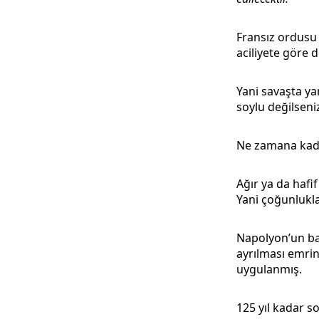
Fransız ordusu 
aciliyete göre 
Yani savaşta ya
soylu değilsen
Ne zamana ka
Ağır ya da hafif
Yani çoğunlukla
Napolyon’un baş
ayrılması emri
uygulanmış.
125 yıl kadar s