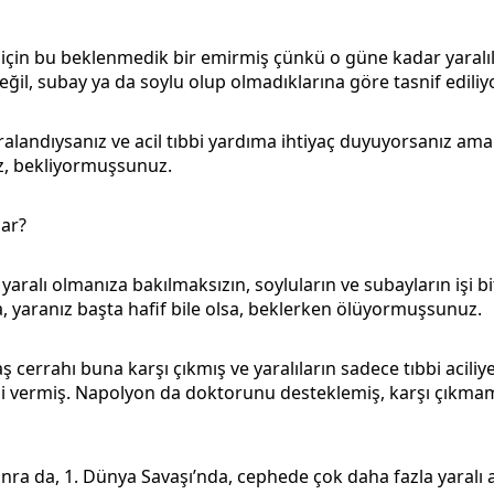
için bu beklenmedik bir emirmiş çünkü o güne kadar yaralıl
değil, subay ya da soylu olup olmadıklarına göre tasnif edili
ralandıysanız ve acil tıbbi yardıma ihtiyaç duyuyorsanız am
iz, bekliyormuşsunuz.
dar?
 yaralı olmanıza bakılmaksızın, soyluların ve subayların işi b
, yaranız başta hafif bile olsa, beklerken ölüyormuşsunuz.
 cerrahı buna karşı çıkmış ve yaralıların sadece tıbbi aciliy
ni vermiş. Napolyon da doktorunu desteklemiş, karşı çıkmam
onra da, 1. Dünya Savaşı’nda, cephede çok daha fazla yaralı 