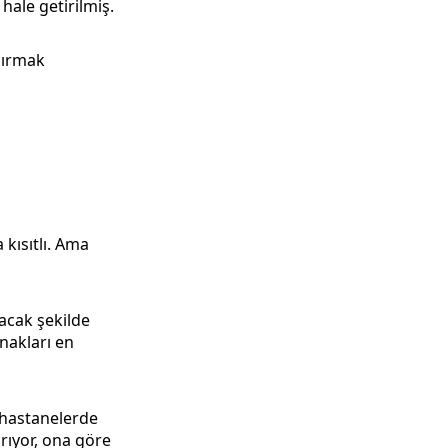
ale getirilmiş.
dırmak
 kısıtlı. Ama
acak şekilde
ynakları en
 hastanelerde
ırıyor, ona göre