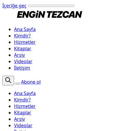
İçeriğe geç
Ana Sayfa
Kimdir?
Hizmetler
Kitaplar
Arşiv
Videolar
İletişim
Abone ol
Ana Sayfa
Kimdir?
Hizmetler
Kitaplar
Arşiv
Videolar