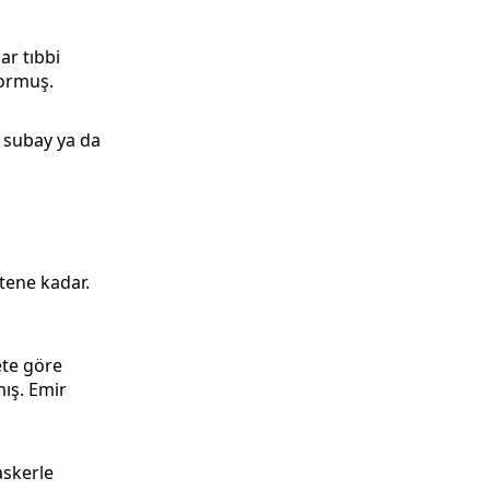
ar tıbbi
yormuş.
a subay ya da
itene kadar.
ete göre
ış. Emir
askerle