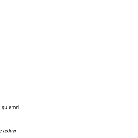
k şu emri
re tedavi