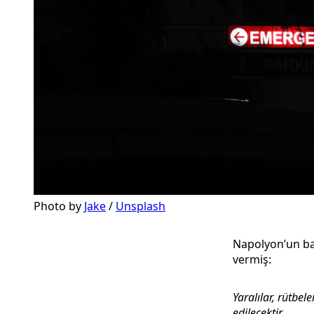
Photo by 
Jake
 / 
Unsplash
Napolyon’un baş
vermiş:
Yaralılar, rütbel
edilecektir.