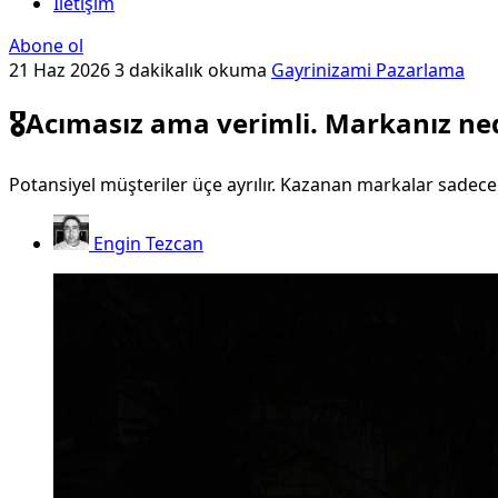
İletişim
Abone ol
21 Haz 2026
3 dakikalık okuma
Gayrinizami Pazarlama
🎖️Acımasız ama verimli. Markanız ne
Potansiyel müşteriler üçe ayrılır. Kazanan markalar sadece 
Engin Tezcan