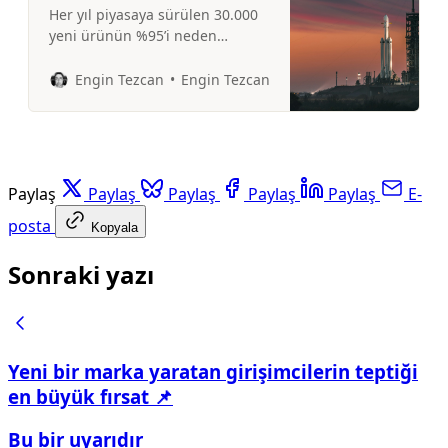
Her yıl piyasaya sürülen 30.000
yeni ürünün %95’i neden
çakılıyor? Yeni bir markanın
yükselmesini sağlayan ne?
Engin Tezcan
Engin Tezcan
Paylaş
Paylaş
Paylaş
Paylaş
Paylaş
E-
posta
Kopyala
Sonraki yazı
Yeni bir marka yaratan girişimcilerin teptiği
en büyük fırsat 📌
Bu bir uyarıdır