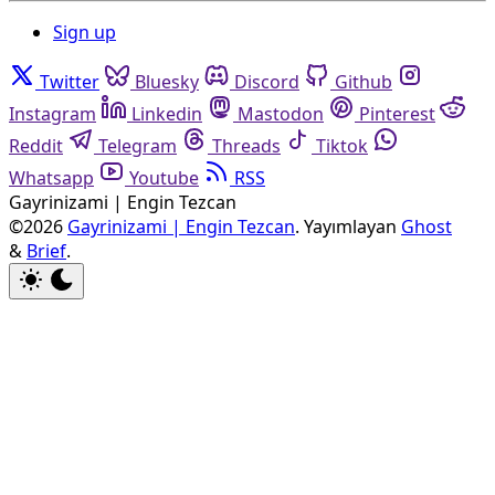
Sign up
Twitter
Bluesky
Discord
Github
Instagram
Linkedin
Mastodon
Pinterest
Reddit
Telegram
Threads
Tiktok
Whatsapp
Youtube
RSS
Gayrinizami | Engin Tezcan
©2026
Gayrinizami | Engin Tezcan
.
Yayımlayan
Ghost
&
Brief
.