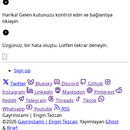
Harika! Gelen kutunuzu kontrol edin ve bağlantıya
tıklayın.
Üzgünüz, bir hata oluştu. Lütfen tekrar deneyin.
Sign up
Twitter
Bluesky
Discord
Github
Instagram
Linkedin
Mastodon
Pinterest
Reddit
Telegram
Threads
Tiktok
Whatsapp
Youtube
RSS
Gayrinizami | Engin Tezcan
©2026
Gayrinizami | Engin Tezcan
.
Yayımlayan
Ghost
&
Brief
.