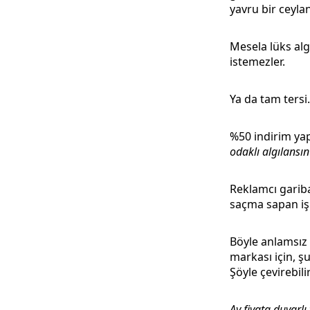
yavru bir ceylan
Mesela lüks al
istemezler.
Ya da tam ters
%50 indirim yapa
odaklı algılansın
Reklamcı garib
saçma sapan işl
Böyle anlamsız ç
markası için, ş
Şöyle çevirebili
Ay fiyata duyarlı