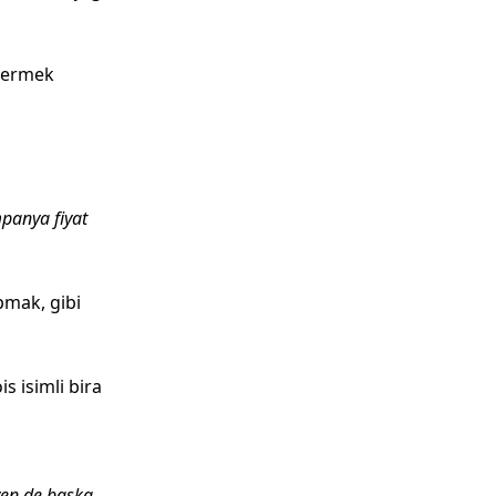
stermek
panya fiyat
mak, gibi
s isimli bira
yen de başka