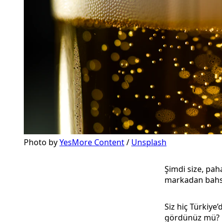
Photo by
YesMore Content
/
Unsplash
Şimdi size, pah
markadan bahse
Siz hiç Türkiy
gördünüz mü? G