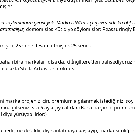
işler.
ma söylememize gerek yok. Marka DNA’mız çerçevesinde kreatif ç
aratmalıyız,
dememişler. Küt diye söylemişler: Reassuringly 
amış ki, 25 sene devam etmişler. 25 sene…
ahalı bira markaları olsa da, ki İngiltere’den bahsediyoruz 
nce akla Stella Artois gelir olmuş.
yeni marka projeniz için, premium algılanmak istediğinizi söy
na gitseniz, sizi 6 ay alçıya alırlar. (Bana da şimdi premium 
 diye yürüyebilirler:)
edir, ne değildir, diye anlatmaya başlayıp, marka kimliğind