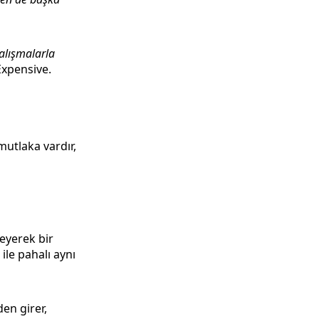
alışmalarla
Expensive.
mutlaka vardır,
leyerek bir
ile pahalı aynı
en girer,