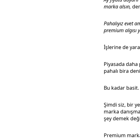
marka alsın,
dem
Pahalıyız evet a
premium algısı y
İşlerine de yar
Piyasada daha p
pahalı bira deni
Bu kadar basit.
Şimdi siz, bir 
marka danışmanı
şey demek değil
Premium marka n