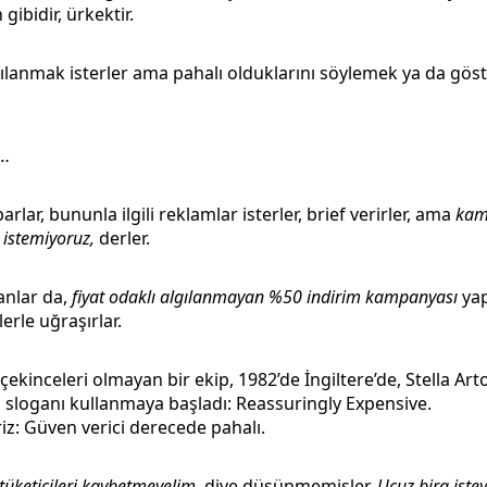
 gibidir, ürkektir.
gılanmak isterler ama pahalı olduklarını söylemek ya da gö
i…
rlar, bununla ilgili reklamlar isterler, brief verirler, ama
kam
 istemiyoruz,
derler.
anlar da,
fiyat odaklı algılanmayan %50 indirim kampanyası
yap
erle uğraşırlar.
ekinceleri olmayan bir ekip, 1982’de İngiltere’de, Stella Artoi
u sloganı kullanmaya başladı: Reassuringly Expensive.
riz: Güven verici derecede pahalı.
 tüketicileri kaybetmeyelim,
diye düşünmemişler.
Ucuz bira iste