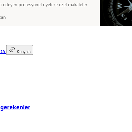
ti ödeyen profesyonel üyelere özel makaleler
can
sta
Kopyala
 gerekenler