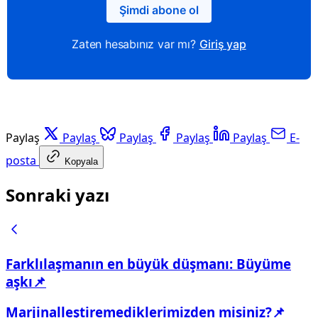
Şimdi abone ol
Zaten hesabınız var mı?
Giriş yap
Paylaş
Paylaş
Paylaş
Paylaş
Paylaş
E-
posta
Kopyala
Sonraki yazı
Farklılaşmanın en büyük düşmanı: Büyüme
aşkı📌
Marjinalleştiremediklerimizden misiniz?📌