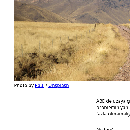
Photo by 
Paul
 / 
Unsplash
ABD’de uzaya çı
problemin yanın
fazla olmamalı
Neden?