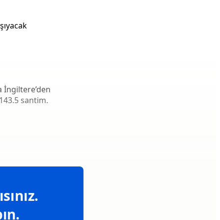
aşıyacak
 İngiltere’den
 143.5 santim.
sınız.
ın.