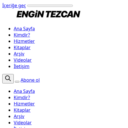
İçeriğe geç
Ana Sayfa
Kimdir?
Hizmetler
Kitaplar
Arşiv
Videolar
İletişim
Abone ol
Ana Sayfa
Kimdir?
Hizmetler
Kitaplar
Arşiv
Videolar