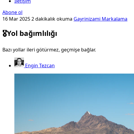
İletişim
Abone ol
16 Mar 2025
2 dakikalık okuma
Gayrinizami Markalama
🎖️Yol bağımlılığı
Bazı yollar ileri götürmez, geçmişe bağlar.
Engin Tezcan