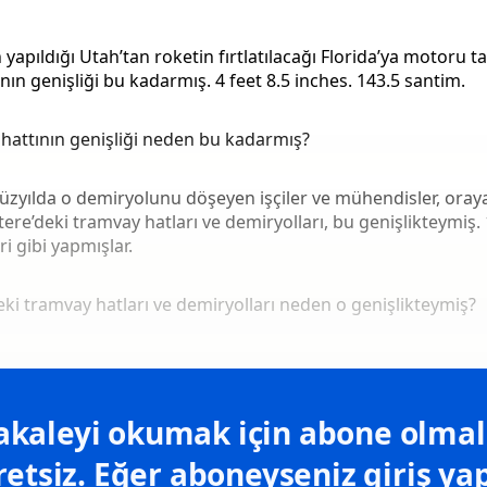
yapıldığı Utah’tan roketin fırtlatılacağı Florida’ya motoru t
nın genişliği bu kadarmış. 4 feet 8.5 inches. 143.5 santim.
hattının genişliği neden bu kadarmış?
zyılda o demiryolunu döşeyen işçiler ve mühendisler, oraya
ltere’deki tramvay hatları ve demiryolları, bu genişlikteymiş.
i gibi yapmışlar.
deki tramvay hatları ve demiryolları neden o genişlikteymiş?
kaleyi okumak için abone olmalı
retsiz. Eğer aboneyseniz giriş yap