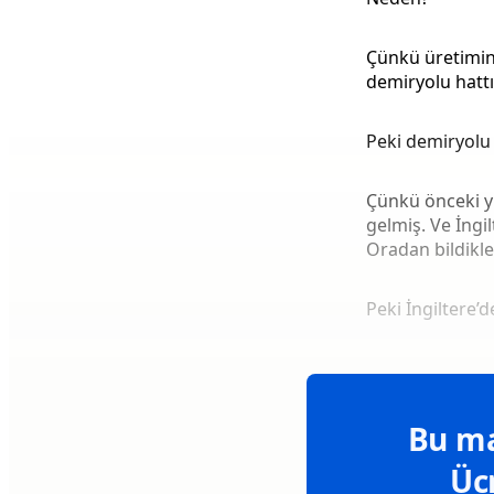
Çünkü üretimin 
demiryolu hattı
Peki demiryolu 
Çünkü önceki yü
gelmiş. Ve İngi
Oradan bildikler
Peki İngiltere’
Bu ma
Üc