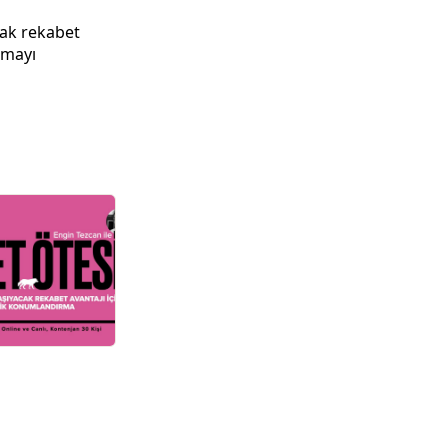
cak rekabet
rmayı