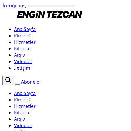
İçeriğe geç
Ana Sayfa
Kimdir?
Hizmetler
Kitaplar
Arşiv
Videolar
İletişim
Abone ol
Ana Sayfa
Kimdir?
Hizmetler
Kitaplar
Arşiv
Videolar