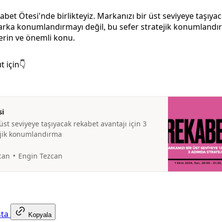
abet Ötesi'nde birlikteyiz. Markanızı bir üst seviyeye taşıya
marka konumlandırmayı değil, bu sefer stratejik konumlandı
erin ve önemli konu.
t için👇
si
üst seviyeye taşıyacak rekabet avantajı için 3
ejik konumlandırma
can
Engin Tezcan
sta
Kopyala