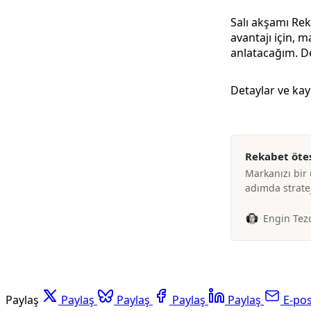
Salı akşamı Rek
avantajı için, 
anlatacağım. D
Detaylar ve kayı
Rekabet öte
Markanızı bir 
adımda strat
Engin Tez
Paylaş
Paylaş
Paylaş
Paylaş
Paylaş
E-po