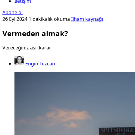
İletişim
Abone ol
26 Eyl 2024
1 dakikalık okuma
İlham kaynağı
Vermeden almak?
Vereceğiniz asıl karar
Engin Tezcan