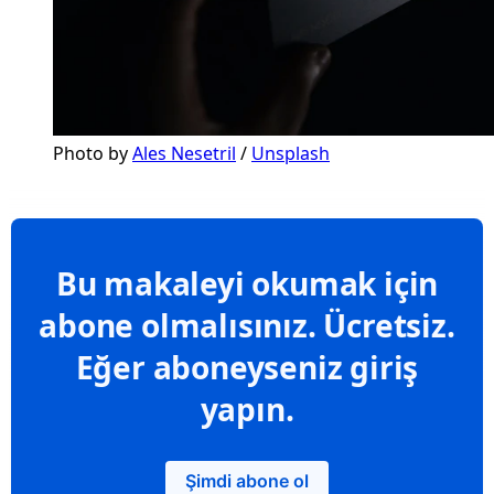
Photo by 
Ales Nesetril
 / 
Unsplash
Bu makaleyi okumak için
abone olmalısınız. Ücretsiz.
Eğer aboneyseniz giriş
yapın.
Şimdi abone ol