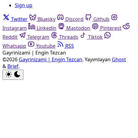
Sign up
Twitter
Bluesky
Discord
Github
Instagram
Linkedin
Mastodon
Pinterest
Reddit
Telegram
Threads
Tiktok
Whatsapp
Youtube
RSS
Gayrinizami | Engin Tezcan
©2026
Gayrinizami | Engin Tezcan
.
Yayımlayan
Ghost
&
Brief
.