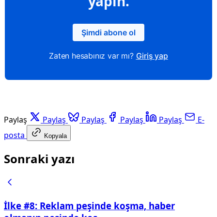
yapın.
Şimdi abone ol
Zaten hesabınız var mı?
Giriş yap
Paylaş
Paylaş
Paylaş
Paylaş
Paylaş
E-
posta
Kopyala
Sonraki yazı
İlke #8: Reklam peşinde koşma, haber