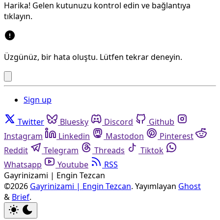
Harika! Gelen kutunuzu kontrol edin ve bağlantıya
tıklayın.
Üzgünüz, bir hata oluştu. Lütfen tekrar deneyin.
Sign up
Twitter
Bluesky
Discord
Github
Instagram
Linkedin
Mastodon
Pinterest
Reddit
Telegram
Threads
Tiktok
Whatsapp
Youtube
RSS
Gayrinizami | Engin Tezcan
©2026
Gayrinizami | Engin Tezcan
.
Yayımlayan
Ghost
&
Brief
.