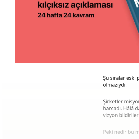
Şu sıralar eski
olmazıydı.
Şirketler misyo
harcadı. Hâlâ d
vizyon bildiriler
Peki nedir bu mi