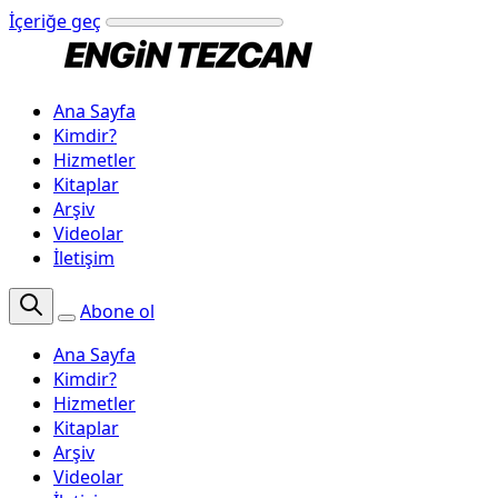
İçeriğe geç
Ana Sayfa
Kimdir?
Hizmetler
Kitaplar
Arşiv
Videolar
İletişim
Abone ol
Ana Sayfa
Kimdir?
Hizmetler
Kitaplar
Arşiv
Videolar