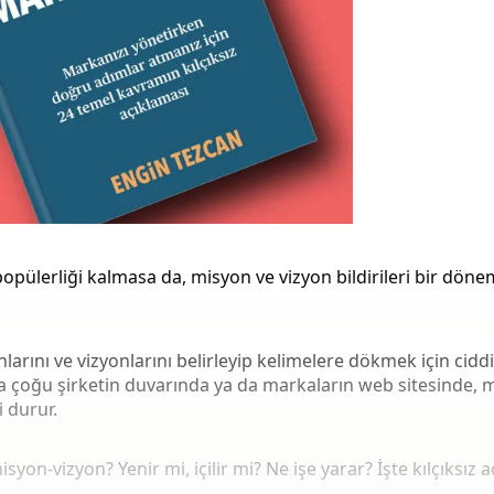
 popülerliği kalmasa da, misyon ve vizyon bildirileri bir dön
nlarını ve vizyonlarını belirleyip kelimelere dökmek için cid
a çoğu şirketin duvarında ya da markaların web sitesinde, 
i durur.
syon-vizyon? Yenir mi, içilir mi? Ne işe yarar? İşte kılçıksız 