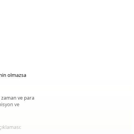
emin olmazsa
di zaman ve para
misyon ve
açıklaması: