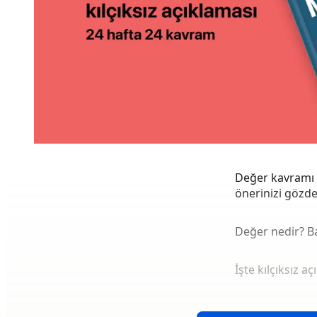
Değer kavramı 
önerinizi gözde
Değer nedir? B
İşte kılçıksız aç