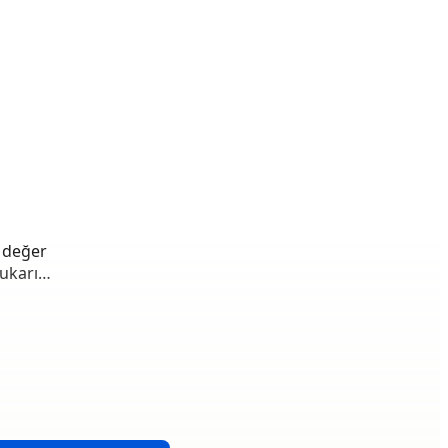
, değer
yukarı…