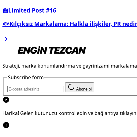
📰Limited Post #16
🐟Kılçıksız Markalama: Halkla ilişkiler, PR nedi
Strateji, marka konumlandırma ve gayrinizami markalama
Subscribe form
Abone ol
Harika! Gelen kutunuzu kontrol edin ve bağlantıya tıklayın