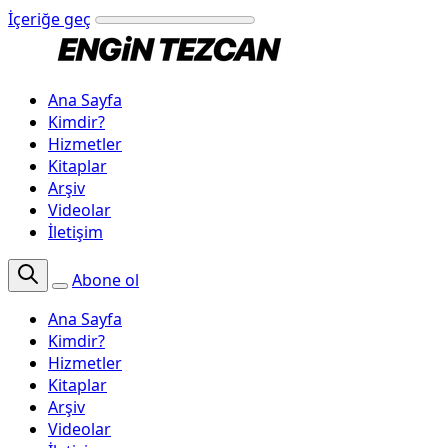
İçeriğe geç
Ana Sayfa
Kimdir?
Hizmetler
Kitaplar
Arşiv
Videolar
İletişim
Abone ol
Ana Sayfa
Kimdir?
Hizmetler
Kitaplar
Arşiv
Videolar