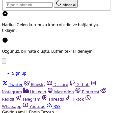
Abone ol
Harika! Gelen kutunuzu kontrol edin ve bağlantıya
tıklayın.
Üzgünüz, bir hata oluştu. Lütfen tekrar deneyin.
Sign up
Twitter
Bluesky
Discord
Github
Instagram
Linkedin
Mastodon
Pinterest
Reddit
Telegram
Threads
Tiktok
Whatsapp
Youtube
RSS
Gayrinizami | Engin Tezcan