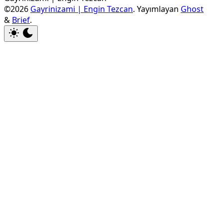
©2026
Gayrinizami | Engin Tezcan
.
Yayımlayan
Ghost
&
Brief
.