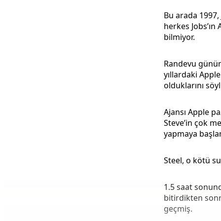
Bu arada 1997, 
herkes Jobs’ın 
bilmiyor.
Randevu gününde
yıllardaki Appl
olduklarını söyl
Ajansı Apple pa
Steve’in çok me
yapmaya başlam
Steel, o kötü su
1.5 saat sonund
bitirdikten son
geçmiş.