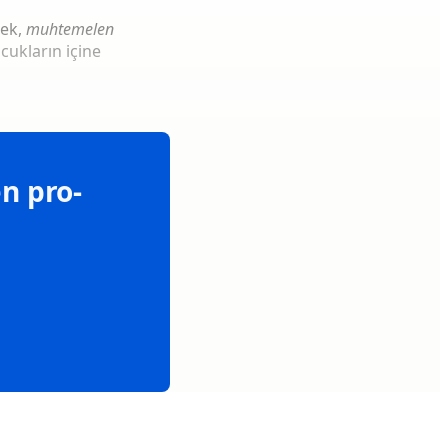
rek,
muhtemelen
cukların içine
n pro-