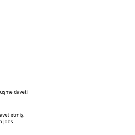
örüşme daveti
avet etmiş.
a Jobs