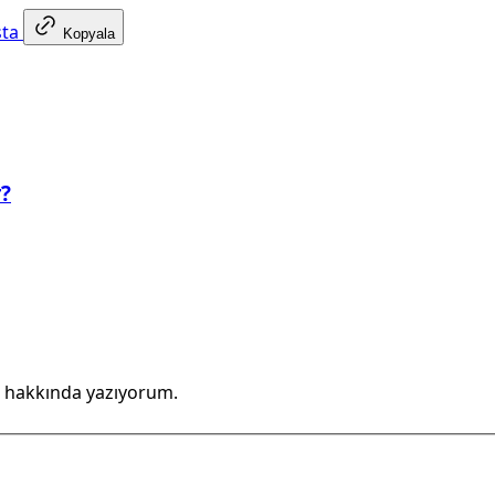
sta
Kopyala
r?
 hakkında yazıyorum.