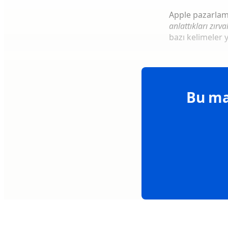
Apple pazarlama
anlattıkları zırval
bazı kelimeler
Bu ma