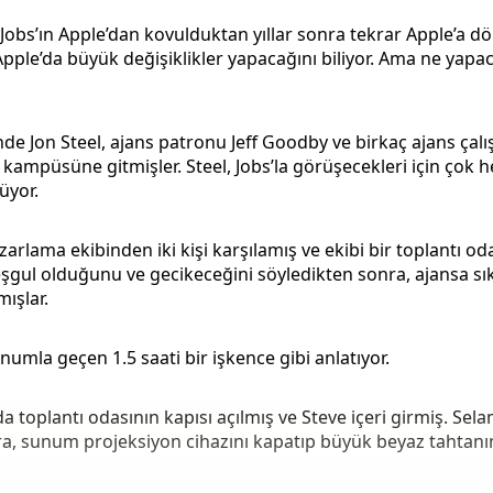
Jobs’ın Apple’dan kovulduktan yıllar sonra tekrar Apple’a dö
Apple’da büyük değişiklikler yapacağını biliyor. Ama ne yapa
 Jon Steel, ajans patronu Jeff Goodby ve birkaç ajans çalı
e kampüsüne gitmişler. Steel, Jobs’la görüşecekleri için çok h
üyor.
zarlama ekibinden iki kişi karşılamış ve ekibi bir toplantı od
şgul olduğunu ve gecikeceğini söyledikten sonra, ajansa sı
ışlar.
numla geçen 1.5 saati bir işkence gibi anlatıyor.
a toplantı odasının kapısı açılmış ve Steve içeri girmiş. Sel
ra, sunum projeksiyon cihazını kapatıp büyük beyaz tahtanı