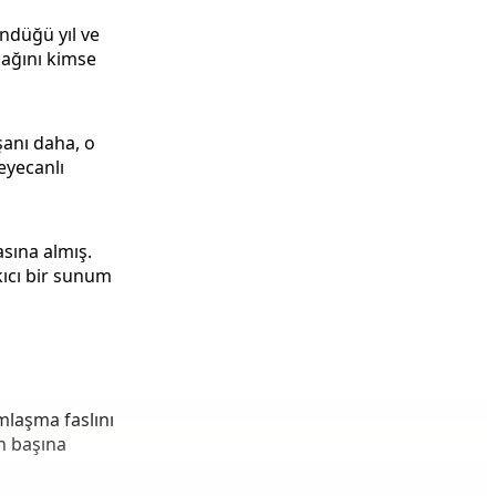
ndüğü yıl ve
cağını kimse
şanı daha, o
eyecanlı
asına almış.
kıcı bir sunum
amlaşma faslını
n başına