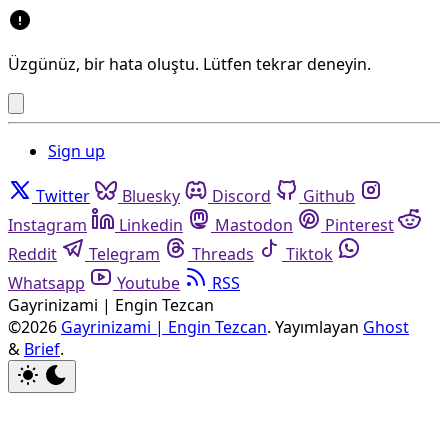
Üzgünüz, bir hata oluştu. Lütfen tekrar deneyin.
Sign up
Twitter
Bluesky
Discord
Github
Instagram
Linkedin
Mastodon
Pinterest
Reddit
Telegram
Threads
Tiktok
Whatsapp
Youtube
RSS
Gayrinizami | Engin Tezcan
©2026
Gayrinizami | Engin Tezcan
.
Yayımlayan
Ghost
&
Brief
.