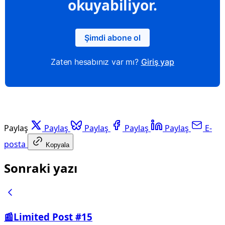
okuyabiliyor.
Şimdi abone ol
Zaten hesabınız var mı?
Giriş yap
Paylaş
Paylaş
Paylaş
Paylaş
Paylaş
E-
posta
Kopyala
Sonraki yazı
📰Limited Post #15