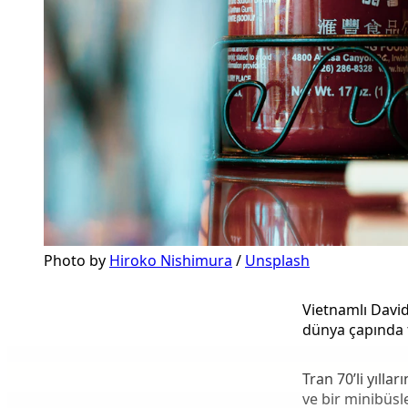
Photo by 
Hiroko Nishimura
 / 
Unsplash
Vietnamlı David
dünya çapında 
Tran 70’li yıll
ve bir minibüsl