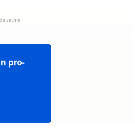
 da satma
n pro-