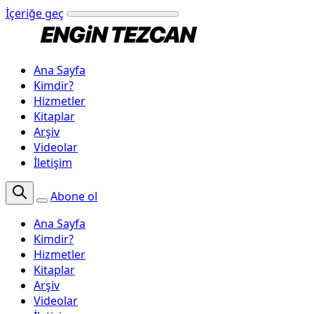
İçeriğe geç
Ana Sayfa
Kimdir?
Hizmetler
Kitaplar
Arşiv
Videolar
İletişim
Abone ol
Ana Sayfa
Kimdir?
Hizmetler
Kitaplar
Arşiv
Videolar