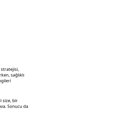
tratejisi,
rken, sağlıklı
gileri
 size, bir
ava. Sonucu da