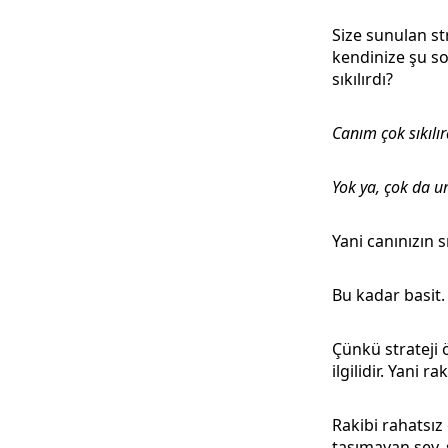
Size sunulan st
kendinize şu so
sıkılırdı?
Canım çok sıkılır
Yok ya, çok da
Yani canınızın s
Bu kadar basit
Çünkü strateji 
ilgilidir. Yani ra
Rakibi rahatsı
taşımayan şey, s