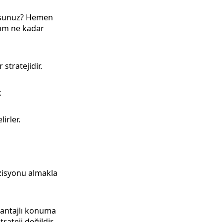
orsunuz? Hemen
nım ne kadar
 stratejidir.
.
irler.
ozisyonu almakla
vantajlı konuma
rateji değildir.