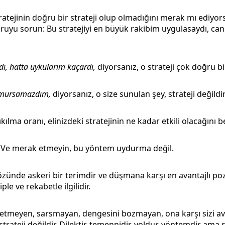
ratejinin doğru bir strateji olup olmadığını merak mı ediy
ruyu sorun: Bu stratejiyi en büyük rakibim uygulasaydı, ca
dı, hatta uykularım kaçardı,
diyorsanız, o strateji çok doğru bir
 umursamazdım,
diyorsanız, o size sunulan şey, strateji değildir
ıkılma oranı, elinizdeki stratejinin ne kadar etkili olacağını bel
. Ve merak etmeyin, bu yöntem uydurma değil.
özünde askeri bir terimdir ve düşmana karşı en avantajlı p
kiple ve rekabetle ilgilidir.
z etmeyen, sarsmayan, dengesini bozmayan, ona karşı sizi a
trateji değildir. Dilektir, temennidir, yoldur, yöntemdir ama st