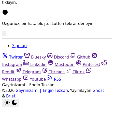
tıklayın.
Üzgünüz, bir hata oluştu. Lütfen tekrar deneyin.
Sign up
Twitter
Bluesky
Discord
Github
Instagram
Linkedin
Mastodon
Pinterest
Reddit
Telegram
Threads
Tiktok
Whatsapp
Youtube
RSS
Gayrinizami | Engin Tezcan
©2026
Gayrinizami | Engin Tezcan
.
Yayımlayan
Ghost
&
Brief
.