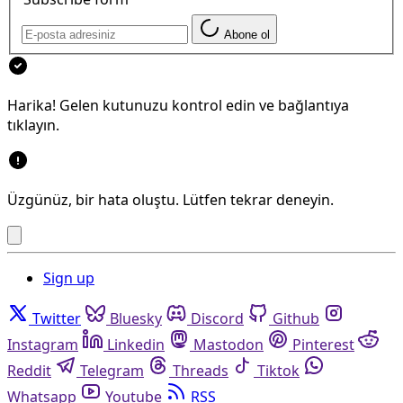
Abone ol
Harika! Gelen kutunuzu kontrol edin ve bağlantıya
tıklayın.
Üzgünüz, bir hata oluştu. Lütfen tekrar deneyin.
Sign up
Twitter
Bluesky
Discord
Github
Instagram
Linkedin
Mastodon
Pinterest
Reddit
Telegram
Threads
Tiktok
Whatsapp
Youtube
RSS