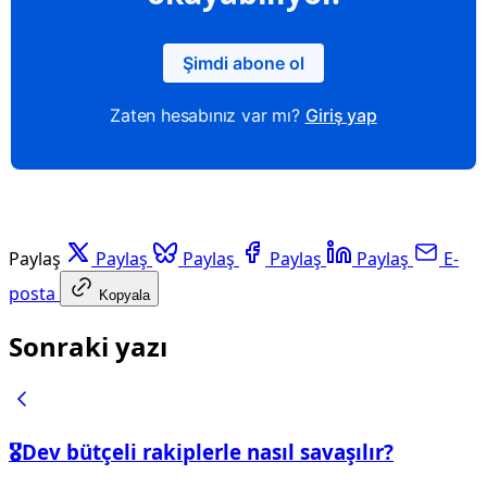
Şimdi abone ol
Zaten hesabınız var mı?
Giriş yap
Paylaş
Paylaş
Paylaş
Paylaş
Paylaş
E-
posta
Kopyala
Sonraki yazı
🎖️Dev bütçeli rakiplerle nasıl savaşılır?