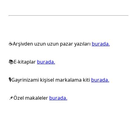
☕️Arşivden uzun uzun pazar yazıları
burada.
📚E-kitaplar
burada.
🎙️Gayrinizami kişisel markalama kiti
burada.
📌Özel makaleler
burada.