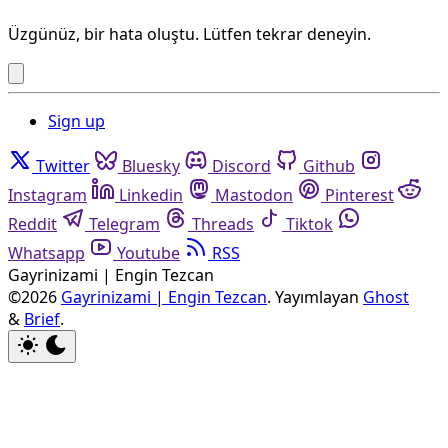
Üzgünüz, bir hata oluştu. Lütfen tekrar deneyin.
Sign up
Twitter
Bluesky
Discord
Github
Instagram
Linkedin
Mastodon
Pinterest
Reddit
Telegram
Threads
Tiktok
Whatsapp
Youtube
RSS
Gayrinizami | Engin Tezcan
©2026
Gayrinizami | Engin Tezcan
.
Yayımlayan
Ghost
&
Brief
.