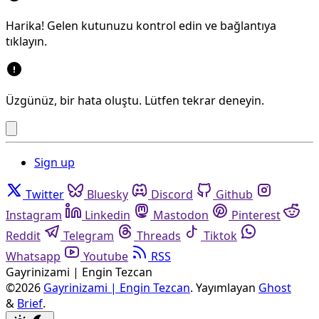
Harika! Gelen kutunuzu kontrol edin ve bağlantıya
tıklayın.
Üzgünüz, bir hata oluştu. Lütfen tekrar deneyin.
Sign up
Twitter
Bluesky
Discord
Github
Instagram
Linkedin
Mastodon
Pinterest
Reddit
Telegram
Threads
Tiktok
Whatsapp
Youtube
RSS
Gayrinizami | Engin Tezcan
©2026
Gayrinizami | Engin Tezcan
.
Yayımlayan
Ghost
&
Brief
.