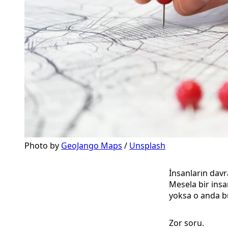
Photo by 
GeoJango Maps
 / 
Unsplash
İnsanların davra
Mesela bir insan
yoksa o anda b
Zor soru.