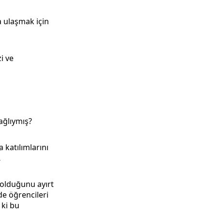
a ulaşmak için
i ve
bağlıymış?
 katılımlarını
…
olduğunu ayırt
de öğrencileri
 ki bu