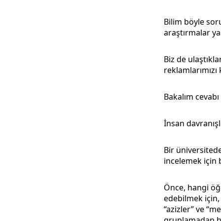
Bilim böyle sor
araştırmalar ya
Biz de ulaştıkl
reklamlarımızı
Bakalım cevabı
İnsan davranışla
Bir üniversited
incelemek için
Önce, hangi öğ
edebilmek için,
“azizler” ve “me
gruplamadan ha