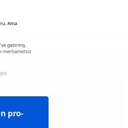
ğru. Ama
rve getirmiş.
ten merhametsiz
aşta
n pro-