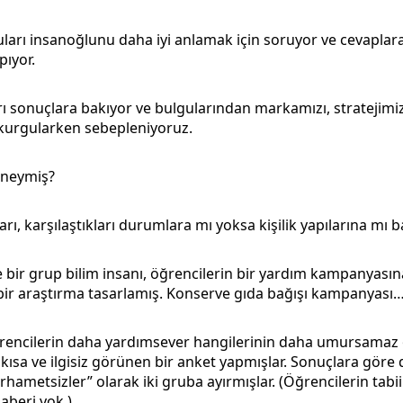
uları insanoğlunu daha iyi anlamak için soruyor ve cevaplar
pıyor.
arı sonuçlara bakıyor ve bulgularından markamızı, stratejimiz
 kurgularken sebepleniyoruz.
 neymiş?
rı, karşılaştıkları durumlara mı yoksa kişilik yapılarına mı 
e bir grup bilim insanı, öğrencilerin bir yardım kampanyasına
 bir araştırma tasarlamış. Konserve gıda bağışı kampanyası
rencilerin daha yardımsever hangilerinin daha umursamaz 
 kısa ve ilgisiz görünen bir anket yapmışlar. Sonuçlara göre 
rhametsizler” olarak iki gruba ayırmışlar. (Öğrencilerin tabii
beri yok.)