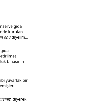
onserve gıda
ünde kurulan
nın önü
diyelim…
 gıda
etirilmesi
rlük binasının
ibi yuvarlak bir
temişler.
rsiniz,
diyerek,