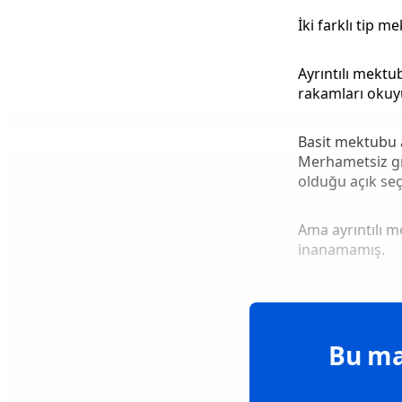
İki farklı tip 
Ayrıntılı mektu
rakamları okuyu
Basit mektubu a
Merhametsiz gr
olduğu açık seç
Ama ayrıntılı m
inanamamış.
Bu ma