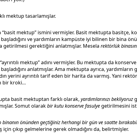
rklı mektup tasarlamışlar.
 “basit mektup” ismini vermişler. Basit mektupta basitçe, k
aşladığını ve yardımların kampüste iyi bilinen bir bina ön
 getirilmesi gerektiğini anlatmışlar. Mesela
rektörlük binası
“ayrıntılı mektup” adını vermişler. Bu mektupta da konserve
aşladığını anlatmışlar. Ama mektupta ayrıca, yardımların g
n yerini ayrıntılı tarif eden bir harita da varmış. Yani rektö
en bir kroki…
upta basit mektuptan farklı olarak,
yardımlarınızı bekliyoruz
g
mışlar. Somut olarak
bir kutu konserve fasulye
getirilmesini is
o binanın önünden geçtiğiniz herhangi bir gün ve saatte bırakabili
ş için çıkıp gelmelerine gerek olmadığını da, belirtmişler.