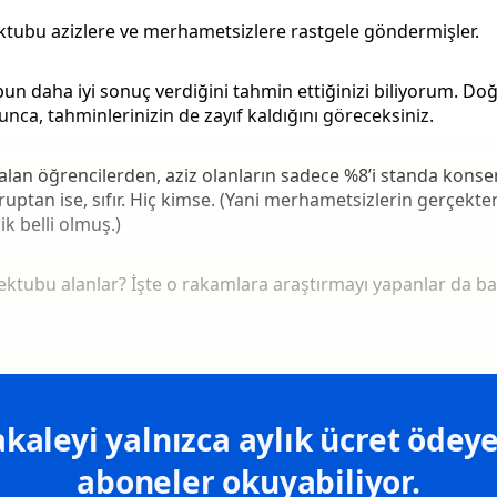
mektubu azizlere ve merhametsizlere rastgele göndermişler.
bun daha iyi sonuç verdiğini tahmin ettiğinizi biliyorum. Do
nca, tahminlerinizin de zayıf kaldığını göreceksiniz.
lan öğrencilerden, aziz olanların sadece %8’i standa konse
uptan ise, sıfır. Hiç kimse. (Yani merhametsizlerin gerçek
ik belli olmuş.)
ektubu alanlar? İşte o rakamlara araştırmayı yapanlar da b
kaleyi yalnızca aylık ücret ödeye
aboneler okuyabiliyor.