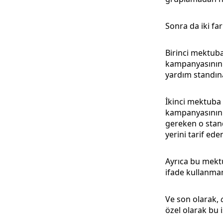
Sonra da iki fa
Birinci mektuba
kampanyasının b
yardım standına
İkinci mektuba 
kampanyasının b
gereken o standı
yerini tarif ed
Ayrıca bu mekt
ifade kullanma
Ve son olarak,
özel olarak bu i