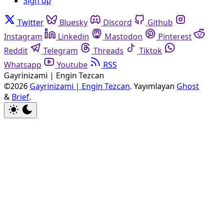
Sign up
Twitter
Bluesky
Discord
Github
Instagram
Linkedin
Mastodon
Pinterest
Reddit
Telegram
Threads
Tiktok
Whatsapp
Youtube
RSS
Gayrinizami | Engin Tezcan
©2026
Gayrinizami | Engin Tezcan
.
Yayımlayan
Ghost
&
Brief
.