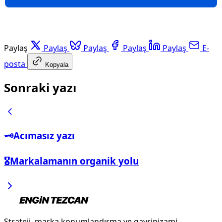
Paylaş
Paylaş
Paylaş
Paylaş
Paylaş
E-
posta
Kopyala
Sonraki yazı
🗝️Acımasız yazı
🎖️Markalamanın organik yolu
Strateji, marka konumlandırma ve gayrinizami