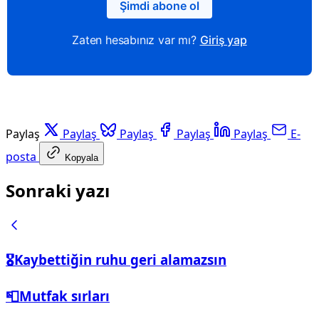
Şimdi abone ol
Zaten hesabınız var mı?
Giriş yap
Paylaş
Paylaş
Paylaş
Paylaş
Paylaş
E-
posta
Kopyala
Sonraki yazı
🎖️Kaybettiğin ruhu geri alamazsın
📮Mutfak sırları