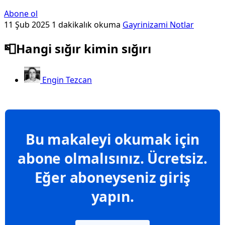
Abone ol
11 Şub 2025
1 dakikalık okuma
Gayrinizami Notlar
📮Hangi sığır kimin sığırı
Engin Tezcan
Bu makaleyi okumak için
abone olmalısınız. Ücretsiz.
Eğer aboneyseniz giriş
yapın.