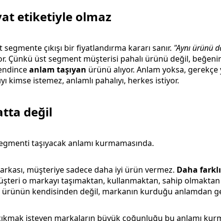
yat etiketiyle olmaz
segmente çıkışı bir fiyatlandırma kararı sanır.
"Aynı ürünü d
. Çünkü üst segment müşterisi pahalı ürünü değil, beğeni
endince
anlam taşıyan
ürünü alıyor. Anlam yoksa, gerekçe
ıyı kimse istemez, anlamlı pahalıyı, herkes istiyor.
atta değil
egmenti taşıyacak anlamı kurmamasında.
rkası, müşteriye sadece daha iyi ürün vermez.
Daha farklı
üşteri o markayı taşımaktan, kullanmaktan, sahip olmaktan f
is ürünün kendisinden değil, markanın kurduğu anlamdan gel
ıkmak isteyen markaların büyük çoğunluğu bu anlamı kurm