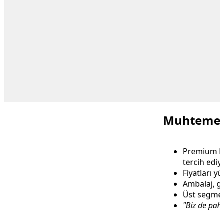
Muhtemel
Premium ha
tercih edi
Fiyatları 
Ambalaj, 
Üst segme
"Biz de pah