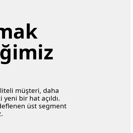
mak 
ğimiz 
liteli müşteri, daha 
yeni bir hat açıldı. 
eflenen üst segment 
.