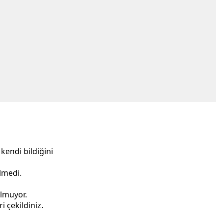
kendi bildiğini
elmedi.
olmuyor.
i çekildiniz.