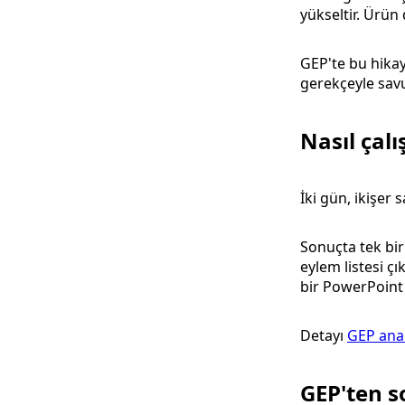
yükseltir. Ürün 
GEP'te bu hikay
gerekçeyle savun
Nasıl çalı
İki gün, ikişer 
Sonuçta tek bir 
eylem listesi ç
bir PowerPoint 
Detayı
GEP ana
GEP'ten s