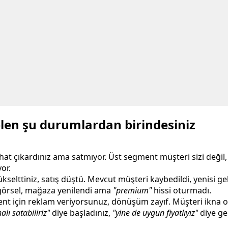
en şu durumlardan birindesiniz
t çıkardınız ama satmıyor. Üst segment müşteri sizi değil, 
yor.
yükselttiniz, satış düştü. Mevcut müşteri kaybedildi, yenisi g
görsel, mağaza yenilendi ama
"premium"
hissi oturmadı.
nt için reklam veriyorsunuz, dönüşüm zayıf. Müşteri ikna 
alı satabiliriz"
diye başladınız,
"yine de uygun fiyatlıyız"
diye ger