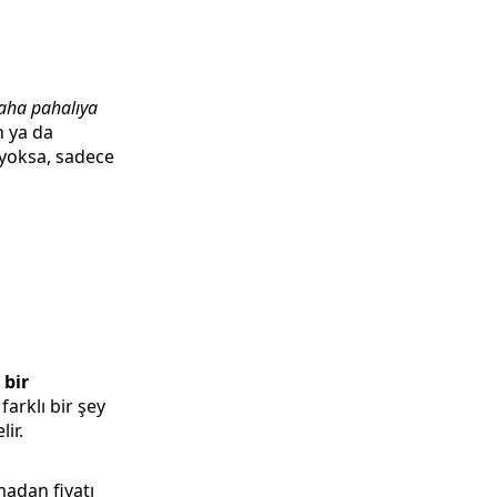
aha pahalıya
n ya da
 yoksa, sadece
 bir
arklı bir şey
ir.
adan fiyatı