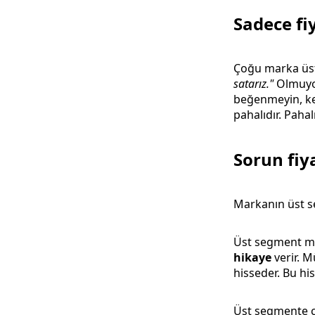
Sadece fi
Çoğu marka üst 
satarız."
Olmuyor
beğenmeyin, k
pahalıdır. Pahal
Sorun fiy
Markanın üst s
Üst segment ma
hikaye
verir. M
hisseder. Bu h
Üst segmente ç