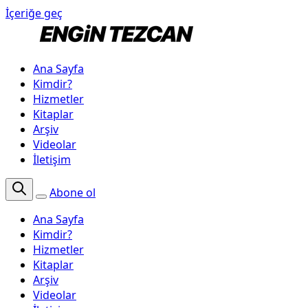
İçeriğe geç
Ana Sayfa
Kimdir?
Hizmetler
Kitaplar
Arşiv
Videolar
İletişim
Abone ol
Ana Sayfa
Kimdir?
Hizmetler
Kitaplar
Arşiv
Videolar