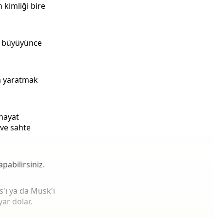
 kimliği bire
k büyüyünce
ka yaratmak
 hayat
 ve sahte
pabilirsiniz.
s'ı ya da Musk'ı
ar dolar.