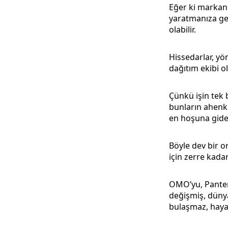
Eğer ki markanı
yaratmanıza gere
olabilir.
Hissedarlar, yön
dağıtım ekibi ol
Çünkü işin tek b
bunların ahenk i
en hoşuna gidec
Böyle dev bir o
için zerre kada
OMO’yu, Panten
değişmiş, düny
bulaşmaz, haya