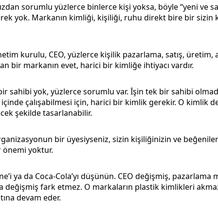
zdan sorumlu yüzlerce binlerce kişi yoksa, böyle “yeni ve sa
k yok. Markanın kimliği, kişiliği, ruhu direkt bire bir sizin 
etim kurulu, CEO, yüzlerce kişilik pazarlama, satış, üretim, a
an bir markanın evet, harici bir kimliğe ihtiyacı vardır.
ir sahibi yok, yüzlerce sorumlu var. İşin tek bir sahibi olmadı
çinde çalışabilmesi için, harici bir kimlik gerekir. O kimlik 
ek şekilde tasarlanabilir.
rganizasyonun bir üyesiyseniz, sizin kişiliğinizin ve beğenile
r önemi yoktur.
e’i ya da Coca-Cola’yı düşünün. CEO değişmiş, pazarlama
a değişmiş fark etmez. O markaların plastik kimlikleri akm
tına devam eder.