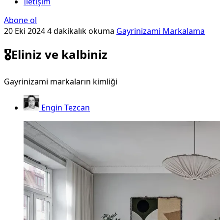
İletişim
Abone ol
20 Eki 2024
4 dakikalık okuma
Gayrinizami Markalama
🎖️Eliniz ve kalbiniz
Gayrinizami markaların kimliği
Engin Tezcan