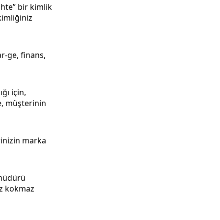
hte” bir kimlik
kimliğiniz
r-ge, finans,
ğı için,
de, müşterinin
rinizin marka
 müdürü
az kokmaz