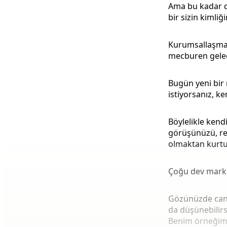
Ama bu kadar de
bir sizin kimliği
Kurumsallaşma 
mecburen gelec
Bugün yeni bir
istiyorsanız, ke
Böylelikle kendi 
görüşünüzü, ren
olmaktan kurtu
Çoğu dev markan
Gözünüzde canla
da düşünebilirs
Benim örneğim 