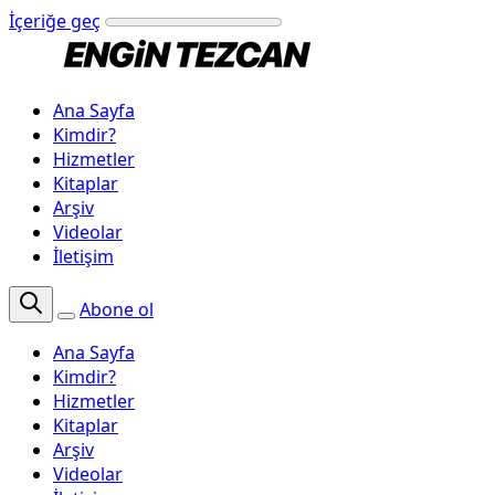
İçeriğe geç
Ana Sayfa
Kimdir?
Hizmetler
Kitaplar
Arşiv
Videolar
İletişim
Abone ol
Ana Sayfa
Kimdir?
Hizmetler
Kitaplar
Arşiv
Videolar