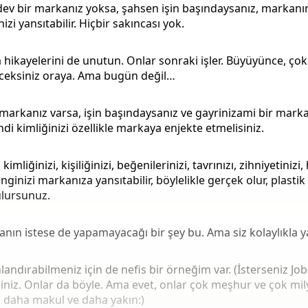
v bir markanız yoksa, şahsen işin başındaysanız, markanın
nizi yansıtabilir. Hiçbir sakıncası yok.
hikayelerini de unutun. Onlar sonraki işler. Büyüyünce, ço
eksiniz oraya. Ama bugün değil…
 markanız varsa, işin başındaysanız ve gayrinizami bir mar
ndi kimliğinizi özellikle markaya enjekte etmelisiniz.
kimliğinizi, kişiliğinizi, beğenilerinizi, tavrınızı, zihniyetinizi,
ginizi markanıza yansıtabilir, böylelikle gerçek olur, plastik
lursunuz.
ın istese de yapamayacağı bir şey bu. Ama siz kolaylıkla ya
ndırabilmeniz için de nefis bir örneğim var. (İsterseniz Job
iniz. Onlar da böyle. Ama evet, onlar çok meşhur ve çok mily
daha makul ve daha yakın:)