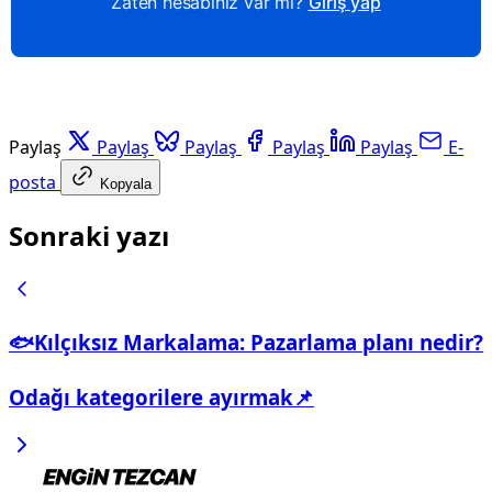
Zaten hesabınız var mı?
Giriş yap
Paylaş
Paylaş
Paylaş
Paylaş
Paylaş
E-
posta
Kopyala
Sonraki yazı
🐟Kılçıksız Markalama: Pazarlama planı nedir?
Odağı kategorilere ayırmak📌