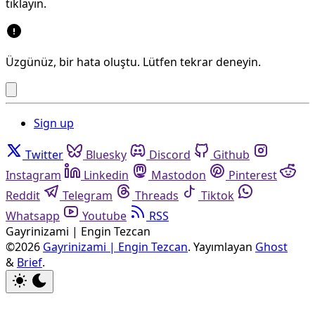
tıklayın.
Üzgünüz, bir hata oluştu. Lütfen tekrar deneyin.
Sign up
Twitter
Bluesky
Discord
Github
Instagram
Linkedin
Mastodon
Pinterest
Reddit
Telegram
Threads
Tiktok
Whatsapp
Youtube
RSS
Gayrinizami | Engin Tezcan
©2026
Gayrinizami | Engin Tezcan
.
Yayımlayan
Ghost
&
Brief
.