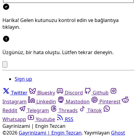
Harika! Gelen kutunuzu kontrol edin ve bağlantıya
tıklayın.
Üzgünüz, bir hata oluştu. Lütfen tekrar deneyin.
Sign up
Twitter
Bluesky
Discord
Github
Instagram
Linkedin
Mastodon
Pinterest
Reddit
Telegram
Threads
Tiktok
Whatsapp
Youtube
RSS
Gayrinizami | Engin Tezcan
©2026
Gayrinizami | Engin Tezcan
.
Yayımlayan
Ghost