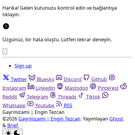
Harika! Gelen kutunuzu kontrol edin ve bağlantıya
tıklayın.
Üzgünüz, bir hata oluştu. Lütfen tekrar deneyin.
Sign up
Twitter
Bluesky
Discord
Github
Instagram
Linkedin
Mastodon
Pinterest
Reddit
Telegram
Threads
Tiktok
Whatsapp
Youtube
RSS
Gayrinizami | Engin Tezcan
©2026
Gayrinizami | Engin Tezcan
.
Yayımlayan
Ghost
&
Brief
.